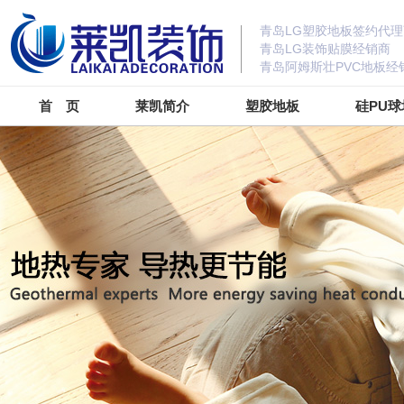
青岛LG塑胶地板签约代理
青岛LG装饰贴膜经销商
青岛阿姆斯壮PVC地板经
首 页
莱凯简介
塑胶地板
硅PU球