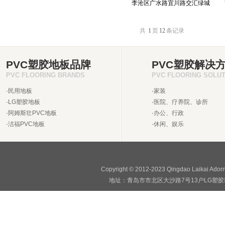
李沧区广水路宜川路交汇绿城
共
1
页
12
条记录
PVC塑胶地板品牌
PVC塑胶解决
PVC FLOORING BRANDS
PVC FLOORING SOLU
·
民用地板
·
家装
·
LG塑胶地板
·
医院、疗养院、诊所
·
阿姆斯壮PVC地板
·
办公、行政
·
洁福PVC地板
·
休闲、娱乐
Copyright © 2012-2023 Qingdao Laikai Ado
地址：青岛市市北区大沙路7号13户LG塑胶地板