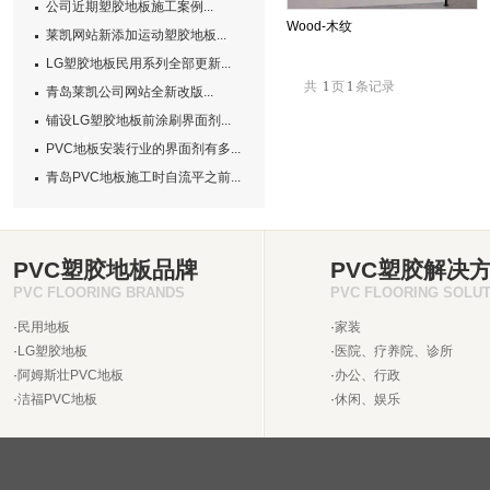
公司近期塑胶地板施工案例...
Wood-木纹
莱凯网站新添加运动塑胶地板...
LG塑胶地板民用系列全部更新...
共
1
页
1
条记录
青岛莱凯公司网站全新改版...
铺设LG塑胶地板前涂刷界面剂...
PVC地板安装行业的界面剂有多...
青岛PVC地板施工时自流平之前...
PVC塑胶地板品牌
PVC塑胶解决
PVC FLOORING BRANDS
PVC FLOORING SOLU
·
民用地板
·
家装
·
LG塑胶地板
·
医院、疗养院、诊所
·
阿姆斯壮PVC地板
·
办公、行政
·
洁福PVC地板
·
休闲、娱乐