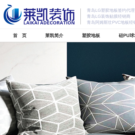
青岛LG塑胶地板签约代理
青岛LG装饰贴膜经销商
青岛阿姆斯壮PVC地板经
首 页
莱凯简介
塑胶地板
硅PU球