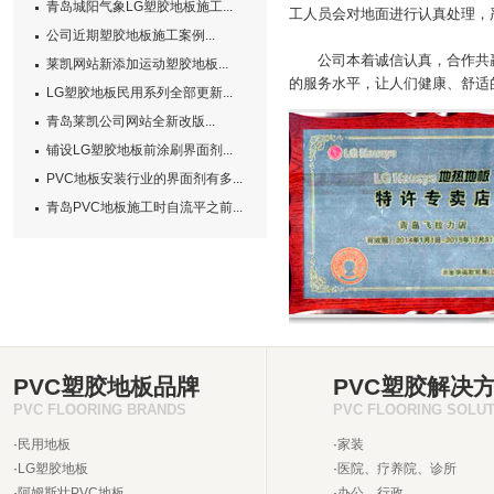
青岛城阳气象LG塑胶地板施工...
工人员会对地面进行认真处理，
公司近期塑胶地板施工案例...
公司本着诚信认真，合作共赢的
莱凯网站新添加运动塑胶地板...
的服务水平，让人们健康、舒适
LG塑胶地板民用系列全部更新...
青岛莱凯公司网站全新改版...
铺设LG塑胶地板前涂刷界面剂...
PVC地板安装行业的界面剂有多...
青岛PVC地板施工时自流平之前...
PVC塑胶地板品牌
PVC塑胶解决
PVC FLOORING BRANDS
PVC FLOORING SOLU
·
民用地板
·
家装
·
LG塑胶地板
·
医院、疗养院、诊所
·
阿姆斯壮PVC地板
·
办公、行政