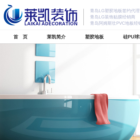
青岛LG塑胶地板签约代理
青岛LG装饰贴膜经销商
青岛阿姆斯壮PVC地板经
首 页
莱凯简介
塑胶地板
硅PU球