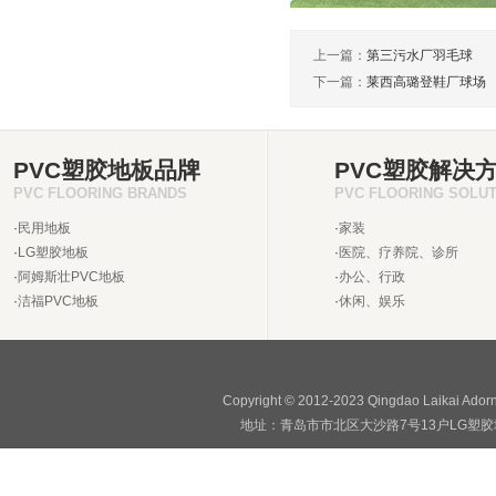
上一篇：
第三污水厂羽毛球
下一篇：
莱西高璐登鞋厂球场
PVC塑胶地板品牌
PVC塑胶解决
PVC FLOORING BRANDS
PVC FLOORING SOLU
·
民用地板
·
家装
·
LG塑胶地板
·
医院、疗养院、诊所
·
阿姆斯壮PVC地板
·
办公、行政
·
洁福PVC地板
·
休闲、娱乐
Copyright © 2012-2023 Qingdao Laikai Ado
地址：青岛市市北区大沙路7号13户LG塑胶地板