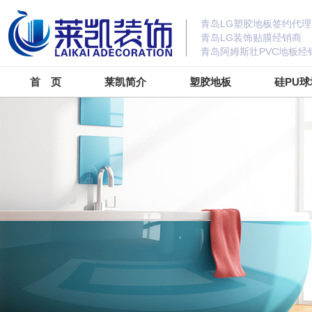
青岛LG塑胶地板签约代理
青岛LG装饰贴膜经销商
青岛阿姆斯壮PVC地板经
首 页
莱凯简介
塑胶地板
硅PU球