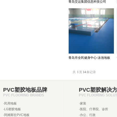
青岛交运集团信息科技公司
青岛市全民健身中心-泳池地板
共
1
页
14
条记录
PVC塑胶地板品牌
PVC塑胶解决
PVC FLOORING BRANDS
PVC FLOORING SOLU
·
民用地板
·
家装
·
LG塑胶地板
·
医院、疗养院、诊所
·
阿姆斯壮PVC地板
·
办公、行政