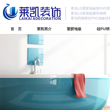
青岛LG塑胶地板签约代理
青岛LG装饰贴膜经销商
青岛阿姆斯壮PVC地板经
首 页
莱凯简介
塑胶地板
硅PU球