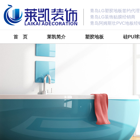
青岛LG塑胶地板签约代理
青岛LG装饰贴膜经销商
青岛阿姆斯壮PVC地板经
首 页
莱凯简介
塑胶地板
硅PU球