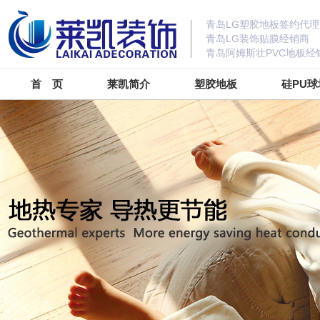
青岛LG塑胶地板签约代理
青岛LG装饰贴膜经销商
青岛阿姆斯壮PVC地板经
首 页
莱凯简介
塑胶地板
硅PU球