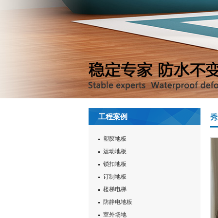
工程案例
秀
塑胶地板
运动地板
锁扣地板
订制地板
楼梯电梯
防静电地板
室外场地