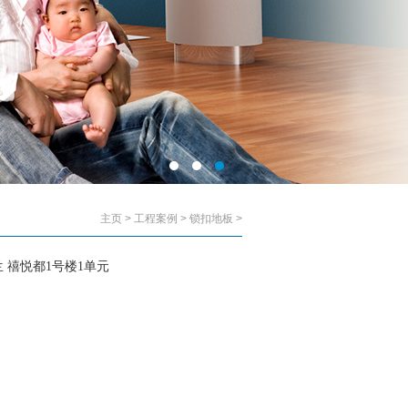
主页
>
工程案例
>
锁扣地板
>
 禧悦都1号楼1单元