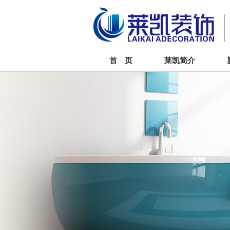
首 页
莱凯简介